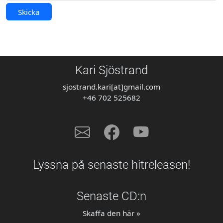
Skicka
Kari Sjöstrand
sjostrand.kari[at]gmail.com
+46 702 525682
Lyssna på senaste hitreleasen!
Senaste CD:n
Skaffa den här »