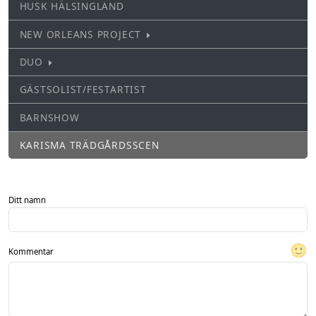
HUSK HÄLSINGLAND
NEW ORLEANS PROJECT
DUO
GÄSTSOLIST/FESTARTIST
BARNSHOW
KARISMA TRÄDGÅRDSSCEN
Ditt namn
🙂
Kommentar