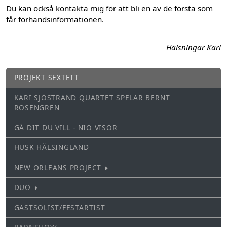
Du kan också kontakta mig för att bli en av de första som
får förhandsinformationen.
Hälsningar Kari
PROJEKT SEXTETT
KARI SJÖSTRAND QUARTET SPELAR BERNT
ROSENGREN
GÅ DIT DU VILL - NIO VISOR
HUSK HÄLSINGLAND
NEW ORLEANS PROJECT
DUO
GÄSTSOLIST/FESTARTIST